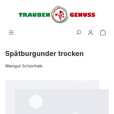
Zum Hauptinhalt springen
Ware
Spätburgunder trocken
Weingut Schönhals
Bildergalerie überspringen