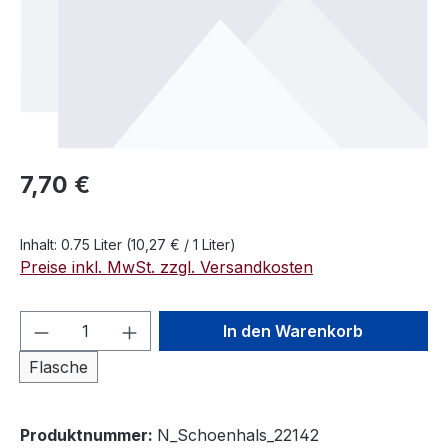
Regulärer Preis:
7,70 €
Inhalt:
0.75 Liter
(10,27 € / 1 Liter)
Preise inkl. MwSt. zzgl. Versandkosten
Produkt Anzahl: Gib den gewünschten We
In den Warenkorb
Flasche
Produktnummer:
N_Schoenhals_22142