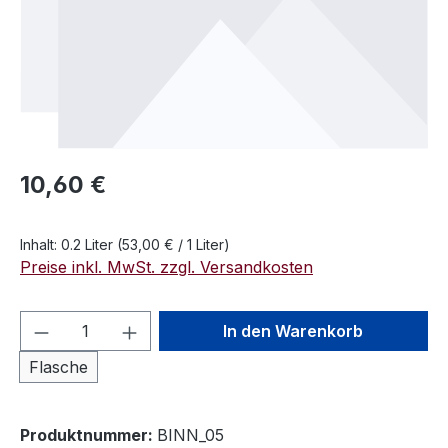
Regulärer Preis:
10,60 €
Inhalt:
0.2 Liter
(53,00 € / 1 Liter)
Preise inkl. MwSt. zzgl. Versandkosten
Produkt Anzahl: Gib den gewünschten We
In den Warenkorb
Flasche
Produktnummer:
BINN_05