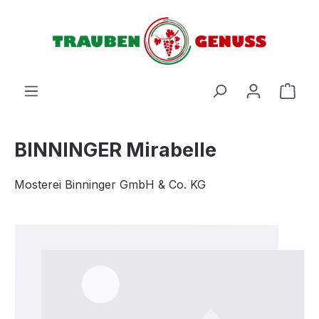
Zum Hauptinhalt springen
Ware
BINNINGER Mirabelle
Mosterei Binninger GmbH & Co. KG
Bildergalerie überspringen