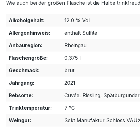
Wie auch bei der großen Flasche ist die Halbe trinkfre
Alkoholgehalt:
12,0 % Vol
Allergenhinweis:
enthält Sulfite
Anbauregion:
Rheingau
Flaschengröße:
0,375 l
Geschmack:
brut
Jahrgang:
2021
Rebsorte:
Cuvée, Riesling, Spätburgunde
Trinktemperatur:
7 °C
Weingut:
Sekt Manufaktur Schloss VAU