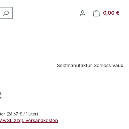
0,00 €
Ware
Sektmanufaktur Schloss Vaux
eis:
€
iter
(26,67 € / 1 Liter)
. MwSt. zzgl. Versandkosten