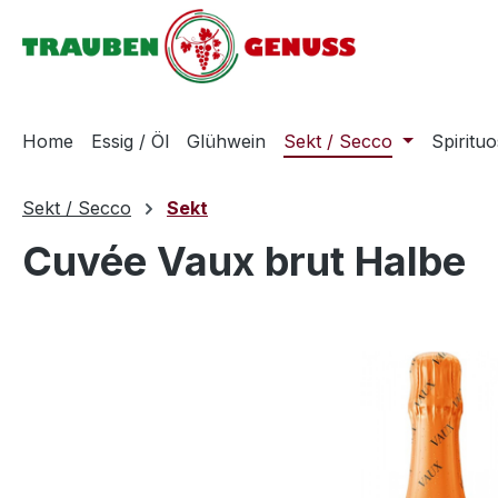
m Hauptinhalt springen
Zur Suche springen
Zur Hauptnavigation springen
Home
Essig / Öl
Glühwein
Sekt / Secco
Spiritu
Sekt / Secco
Sekt
Cuvée Vaux brut Halbe
Bildergalerie überspringen