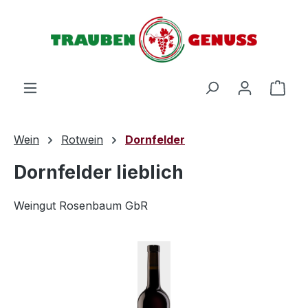
Zum Hauptinhalt springen
Ware
Wein
Rotwein
Dornfelder
Dornfelder lieblich
Weingut Rosenbaum GbR
Bildergalerie überspringen