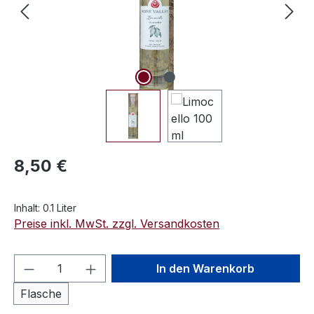
Regulärer Preis:
8,50 €
Inhalt:
0.1 Liter
Preise inkl. MwSt. zzgl. Versandkosten
Produkt Anzahl: Gib den gewünschten We
In den Warenkorb
Flasche