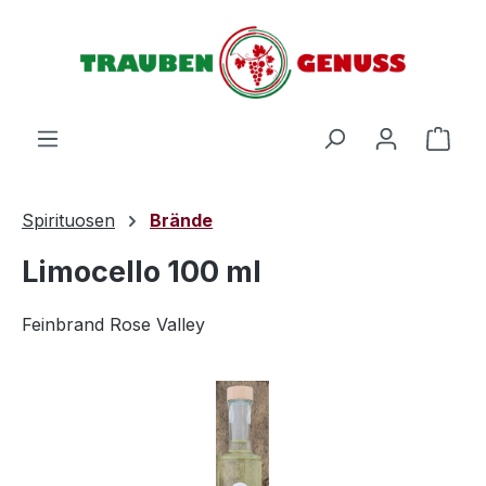
Zum Hauptinhalt springen
Ware
Spirituosen
Brände
Limocello 100 ml
Feinbrand Rose Valley
Bildergalerie überspringen