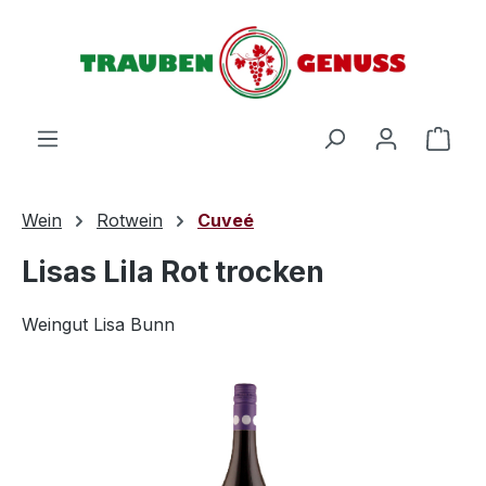
Zum Hauptinhalt springen
Ware
Wein
Rotwein
Cuveé
Lisas Lila Rot trocken
Weingut Lisa Bunn
Bildergalerie überspringen