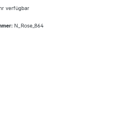
r verfügbar
mmer:
N_Rose_864