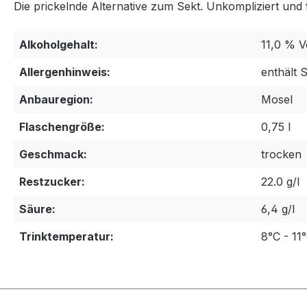
Die prickelnde Alternative zum Sekt. Unkompliziert und 
Alkoholgehalt:
11,0 % V
Allergenhinweis:
enthält S
Anbauregion:
Mosel
Flaschengröße:
0,75 l
Geschmack:
trocken
Restzucker:
22.0 g/l
Säure:
6,4 g/l
Trinktemperatur:
8°C - 11