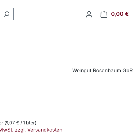
0,00 €
Ware
Weingut Rosenbaum GbR
eis:
ter
(9,07 € / 1 Liter)
. MwSt. zzgl. Versandkosten