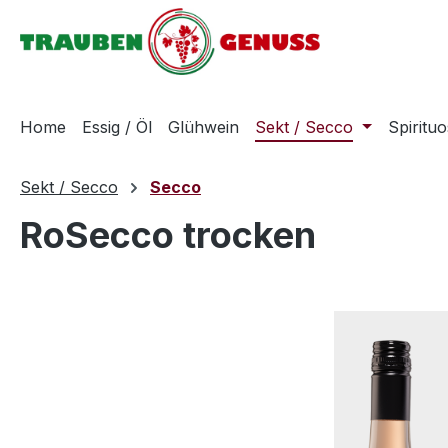
m Hauptinhalt springen
Zur Suche springen
Zur Hauptnavigation springen
Home
Essig / Öl
Glühwein
Sekt / Secco
Spiritu
Sekt / Secco
Secco
RoSecco trocken
Bildergalerie überspringen